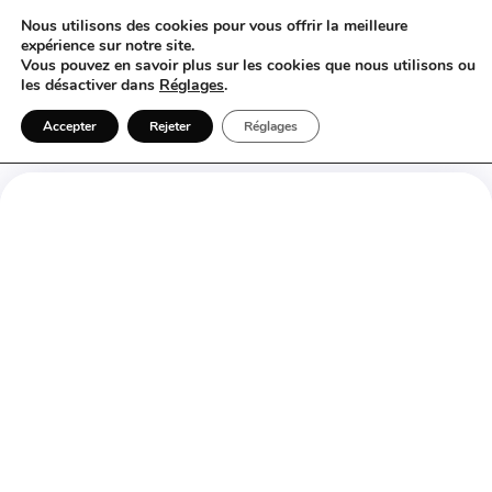
Nous utilisons des cookies pour vous offrir la meilleure
expérience sur notre site.
Vous pouvez en savoir plus sur les cookies que nous utilisons ou
les désactiver dans
Réglages
.
Trouver un chauffeur mariage
Accepter
Rejeter
Réglages
Liste des chauffeurs pour
Mariage inscrits dans les
Hauts-De-France
Trouver un Chauffeur Mariage dans
le Nord-Pas-de-Calais et en
Picardie