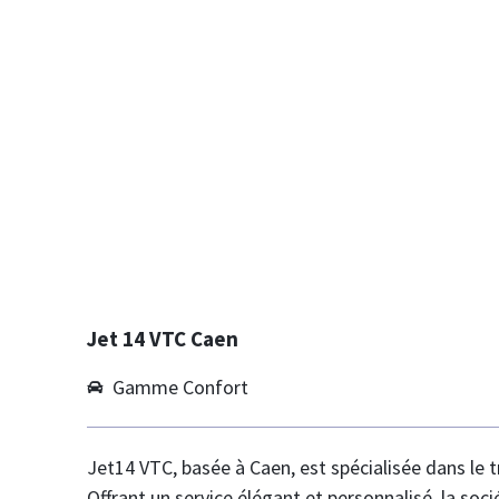
Normandie
Trouver un Chauff
Mariage en Norma
Jet 14 VTC Caen
Gamme Confort
Jet14 VTC, basée à Caen, est spécialisée dans le 
Offrant un service élégant et personnalisé, la soc