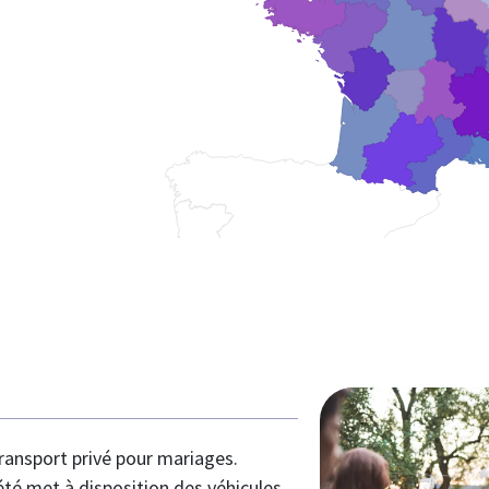
eur
ndie
transport privé pour mariages.
iété met à disposition des véhicules