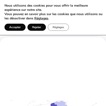
Nous utilisons des cookies pour vous offrir la meilleure
expérience sur notre site.
Vous pouvez en savoir plus sur les cookies que nous utilisons ou
les désactiver dans
Réglages
.
Trouver un chauffeur mariage
Accepter
Rejeter
Réglages
Liste des chauffeurs pour
Mariage inscrits en
Bourgogne-Franche-Comté
Trouver un Chauffeur Mariage en
Bourgogne-Franche-Comté